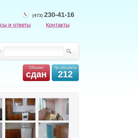
230-41-16
(473)
сы и ответы
Контакты
:
Объект
№ объекта
сдан
212