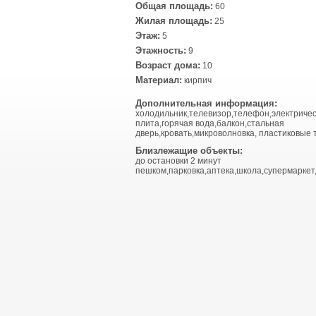
Общая площадь:
60
Жилая площадь:
25
Этаж:
5
Этажность:
9
Возраст дома:
10
Материал:
кирпич
Дополнительная информация:
холодильник,телевизор,телефон,электриче
плита,горячая вода,балкон,стальная
дверь,кровать,микроволновка, пластиковые 
Близлежащие объекты:
до остановки 2 минут
пешком,парковка,аптека,школа,супермаркет,