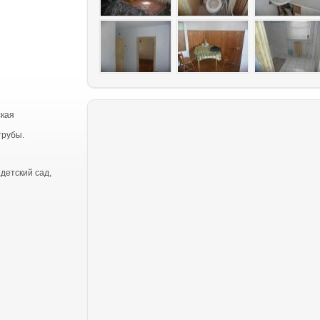
ская
трубы.
детский сад,