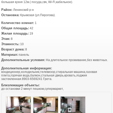
большая кухня 12м.( посуда,свч, Wi-Fi,кабельное).
Район:
Ленинский р-н
Остановка:
Крымская (ул.Пирогова).
Количество комнат:
1
Общая площадь:
42
Жилая площадь:
19
Этаж:
8
Этажность:
10
Возраст дома:
8
Материал:
панель
Дополнительные условия:
На длительное проживание,без животных.
Дополнительная информация:
кондиционер,холодильник,телевизор,стиральная машина,газовая
плита,горячая вода,балкон,стальная дверь,кровать,лоджия
застекленная.8903-6569241 Грета.
Близлежащие объекты:
до остановки 2 минут пешком,супермаркет,