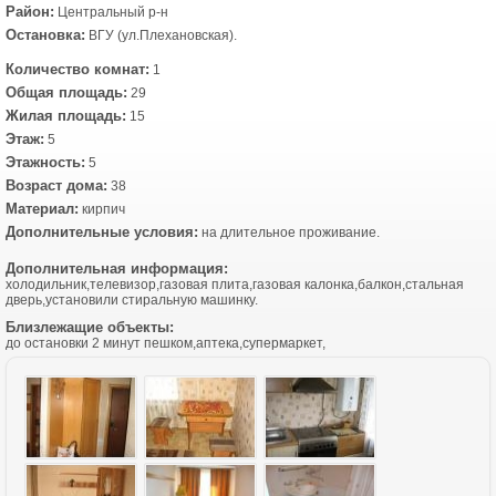
Район:
Центральный р-н
Остановка:
ВГУ (ул.Плехановская).
Количество комнат:
1
Общая площадь:
29
Жилая площадь:
15
Этаж:
5
Этажность:
5
Возраст дома:
38
Материал:
кирпич
Дополнительные условия:
на длительное проживание.
Дополнительная информация:
холодильник,телевизор,газовая плита,газовая калонка,балкон,стальная
дверь,установили стиральную машинку.
Близлежащие объекты:
до остановки 2 минут пешком,аптека,супермаркет,