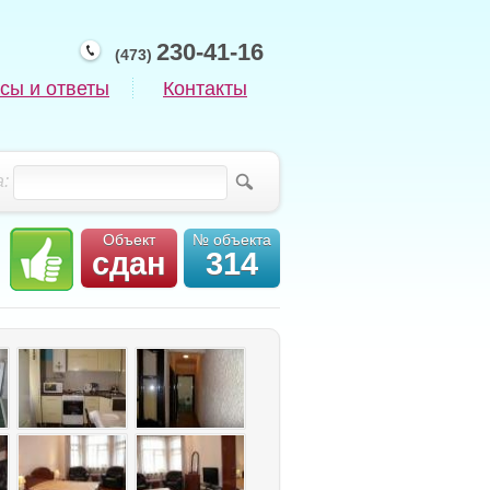
230-41-16
(473)
сы и ответы
Контакты
:
Объект
№ объекта
сдан
314