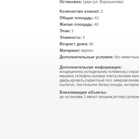
Остановка:
Цирк (ул. Ворошилова).
Количество комнат:
2
Общая площадь:
62
Жилая площадь:
40
Этаж:
3
Этажность:
5
Возраст дома:
40
Материал:
кирпич
Дополнительные условия:
без животных
Дополнительная информация:
кондиционер,холодильник,телевизор,стира
машина,телефон,газовая плита,газовая кал
дверь,кровать,паркетный пол, микроволновка
пылесос. постельное белье,посуда, интерне
Близлежащие объекты:
до остановки 1 минут пешком,аптека,суперм