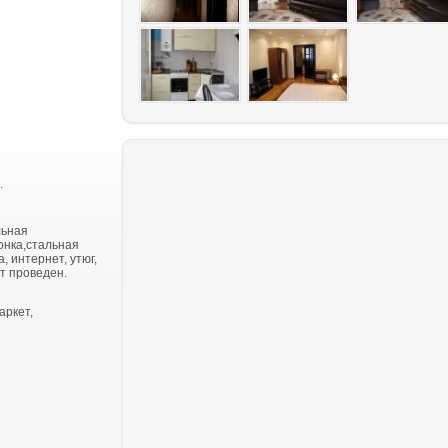
.
льная
онка,стальная
, интернет, утюг,
т проведен.
аркет,