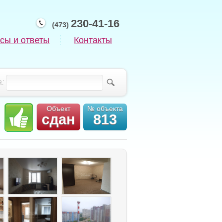
230-41-16
(473)
сы и ответы
Контакты
:
Объект
№ объекта
сдан
813