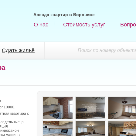
Аренда квартир в Воронеже
О нас
Стоимость услуг
Вопро
Сдать жильё
Поиск по номеру объекта
ра
.
ог 10000.
тная квартира с
раздельные ,в
яция
Микрорайон
овки машины.