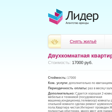
Снять жильё
Двухкомнатная кварти
Cтоимость:
17000 руб.
Стоймость:
17000
Ком. услуги:
дополнительно по квитанциям
Периодичность оплаты:
раз в месяц+зал
Дополнительно:
Сдается хорошая 2-комна
мебелью и техкникой (посудомоечная
машинка,кондиционер,телевизор) комнаты 
спальной комнате сделан ремонт шумоизол
пола.Квартира чистая.Интернет проведен.
полностью обустроен, много мест для парк