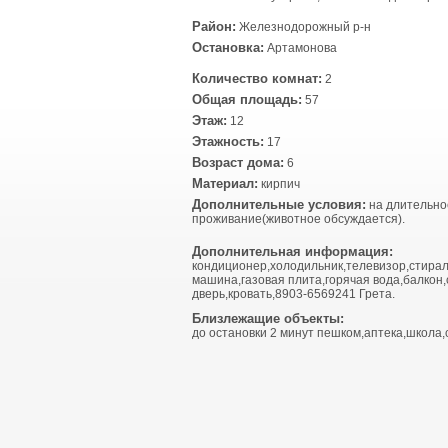
Район:
Железнодорожный р-н
Остановка:
Артамонова
Количество комнат:
2
Общая площадь:
57
Этаж:
12
Этажность:
17
Возраст дома:
6
Материал:
кирпич
Дополнительные условия:
на длительно
проживание(животное обсуждается).
Дополнительная информация:
кондиционер,холодильник,телевизор,стира
машина,газовая плита,горячая вода,балкон
дверь,кровать,8903-6569241 Грета.
Близлежащие объекты:
до остановки 2 минут пешком,аптека,школа,