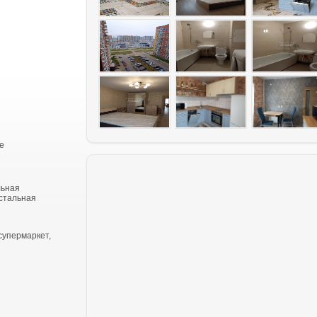
е
льная
,стальная
супермаркет,