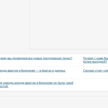
чему мы проверяем все новые предложения лично?
Почему с нами Вы
более выгодней?
енда квартир в Воронеже — в фактах и данных.
Сколько стоит сн
ё никогда аренда квартир в Воронеже не была такой
остой.