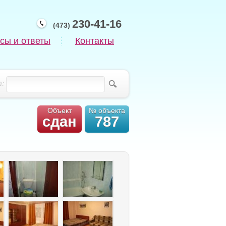
230-41-16
(473)
сы и ответы
Контакты
:
Объект
№ объекта
сдан
787