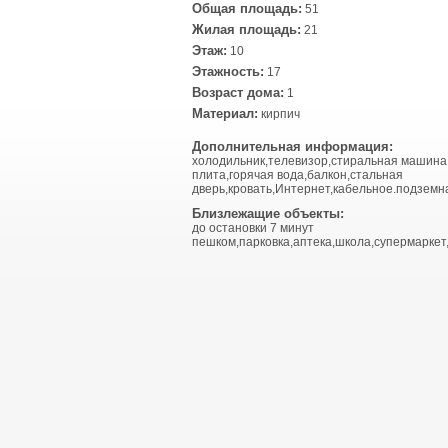
Общая площадь:
51
Жилая площадь:
21
Этаж:
10
Этажность:
17
Возраст дома:
1
Материал:
кирпич
Дополнительная информация:
холодильник,телевизор,стиральная машина
плита,горячая вода,балкон,стальная
дверь,кровать,Интернет,кабельное.подземна
Близлежащие объекты:
до остановки 7 минут
пешком,парковка,аптека,школа,супермаркет