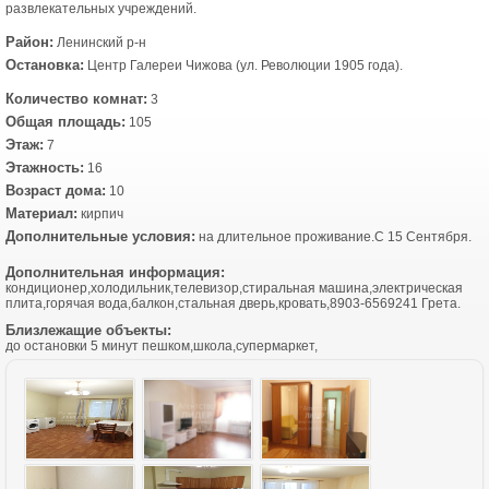
развлекательных учреждений.
Район:
Ленинский р-н
Остановка:
Центр Галереи Чижова (ул. Революции 1905 года).
Количество комнат:
3
Общая площадь:
105
Этаж:
7
Этажность:
16
Возраст дома:
10
Материал:
кирпич
Дополнительные условия:
на длительное проживание.С 15 Сентября.
Дополнительная информация:
кондиционер,холодильник,телевизор,стиральная машина,электрическая
плита,горячая вода,балкон,стальная дверь,кровать,8903-6569241 Грета.
Близлежащие объекты:
до остановки 5 минут пешком,школа,супермаркет,