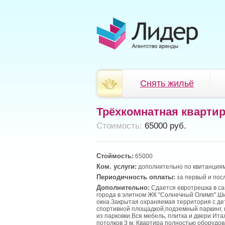
Снять жильё
Трёхкомнатная кварти
Cтоимость:
65000 руб.
Стоймость:
65000
Ком. услуги:
дополнительно по квитанциям
Периодичность оплаты:
за первый и пос
Дополнительно:
Сдается евротрешка в с
города в элитном ЖК "Солнечный Олимп".Ш
окна.Закрытая охраняемая территория с де
спортивной площадкой,подземный паркинг, 
из парковки.Вся мебель, плитка и двери Ита
потолков 3 м. Квартира полностью оборудо