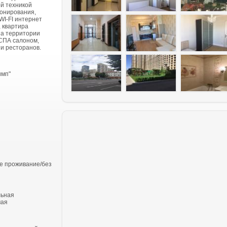
й техникой
онирования,
WI-FI интернет
, квартира
На территории
 СПА салоном,
 и ресторанов.
имп"
е проживание/без
льная
чая