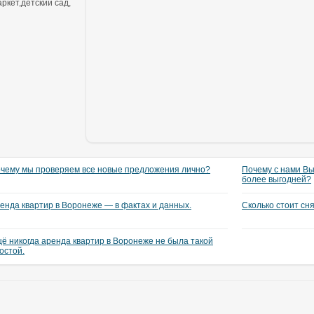
ркет,детский сад,
чему мы проверяем все новые предложения лично?
Почему с нами Вы
более выгодней?
енда квартир в Воронеже — в фактах и данных.
Сколько стоит сн
ё никогда аренда квартир в Воронеже не была такой
остой.