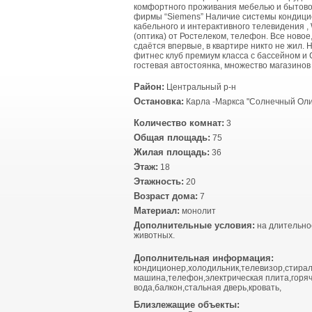
комфортного проживания мебелью и бытово
фирмы “Siemens” Наличие системы кондици
кабельного и интерактивного телевидения , 
(оптика) от Ростелеком, телефон. Все новое
сдаётся впервые, в квартире никто не жил. 
фитнес клуб премиум класса с бассейном и
гостевая автостоянка, множество магазинов
Район:
Центральный р-н
Остановка:
Карла -Маркса "Солнечный Ол
Количество комнат:
3
Общая площадь:
75
Жилая площадь:
36
Этаж:
18
Этажность:
20
Возраст дома:
7
Материал:
монолит
Дополнительные условия:
на длительно
животных.
Дополнительная информация:
кондиционер,холодильник,телевизор,стира
машина,телефон,электрическая плита,горя
вода,балкон,стальная дверь,кровать,
Близлежащие объекты: