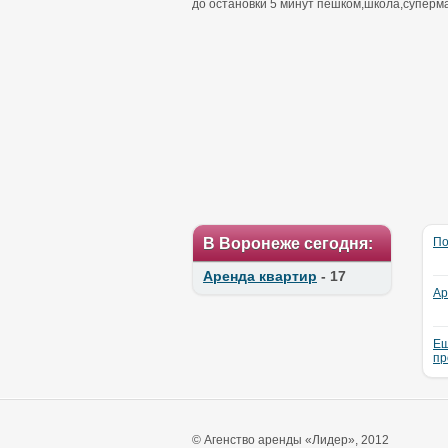
до остановки 5 минут пешком,школа,суперма
В Воронеже сегодня:
По
Аренда квартир
- 17
Ар
Ещ
пр
© Агенство аренды «Лидер», 2012