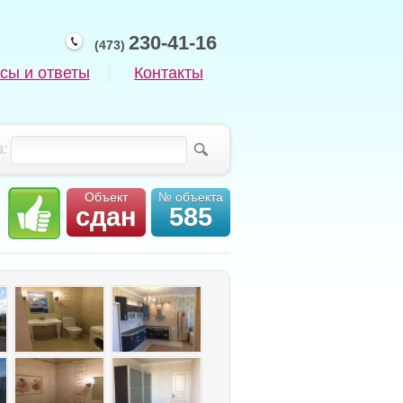
230-41-16
(473)
сы и ответы
Контакты
:
Объект
№ объекта
сдан
585