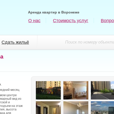
Аренда квартир в Воронеже
О нас
Стоимость услуг
Вопро
Сдать жильё
Поиск по номеру объекта
ра
.
ледний месяц.
амом центре
икарный вид из
тской и
подъем на этаж
лия, высота
вана для