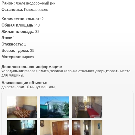
Район:
Железнодорожный р-н
Остановка:
Рокоссовского
Количество комнат:
2
Общая площадь:
48
Жилая площадь:
32
Этаж:
1
Этажность:
1
Возраст дома:
35
Материал:
кирпич
Дополнительная информация:
холодильник,газовая плита,газовая калонка,стальная дверь,кровать,место
для машины.
Близлежащие объекты:
до остановки 10 минут пешком,