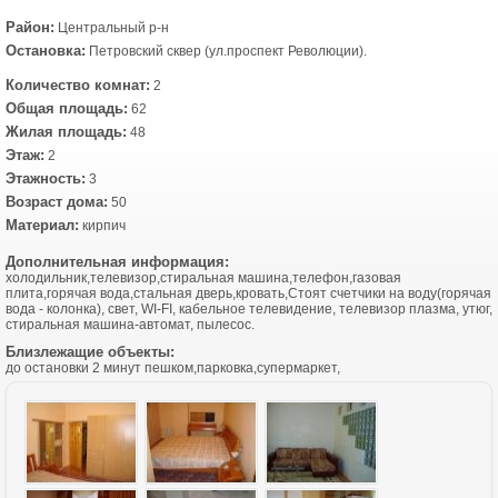
Район:
Центральный р-н
Остановка:
Петровский сквер (ул.проспект Революции).
Количество комнат:
2
Общая площадь:
62
Жилая площадь:
48
Этаж:
2
Этажность:
3
Возраст дома:
50
Материал:
кирпич
Дополнительная информация:
холодильник,телевизор,стиральная машина,телефон,газовая
плита,горячая вода,стальная дверь,кровать,Стоят счетчики на воду(горячая
вода - колонка), свет, WI-FI, кабельное телевидение, телевизор плазма, утюг,
стиральная машина-автомат, пылесос.
Близлежащие объекты:
до остановки 2 минут пешком,парковка,супермаркет,