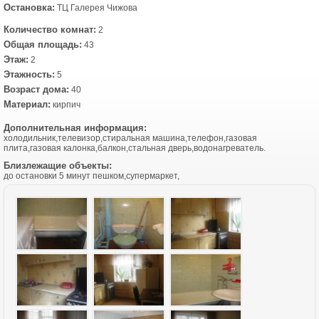
Остановка:
ТЦ Галерея Чижова
Количество комнат:
2
Общая площадь:
43
Этаж:
2
Этажность:
5
Возраст дома:
40
Материал:
кирпич
Дополнительная информация:
холодильник,телевизор,стиральная машина,телефон,газовая
плита,газовая калонка,балкон,стальная дверь,водонагреватель.
Близлежащие объекты:
до остановки 5 минут пешком,супермаркет,