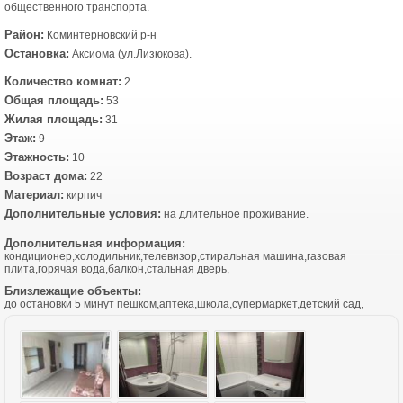
общественного транспорта.
Район:
Коминтерновский р-н
Остановка:
Аксиома (ул.Лизюкова).
Количество комнат:
2
Общая площадь:
53
Жилая площадь:
31
Этаж:
9
Этажность:
10
Возраст дома:
22
Материал:
кирпич
Дополнительные условия:
на длительное проживание.
Дополнительная информация:
кондиционер,холодильник,телевизор,стиральная машина,газовая
плита,горячая вода,балкон,стальная дверь,
Близлежащие объекты:
до остановки 5 минут пешком,аптека,школа,супермаркет,детский сад,