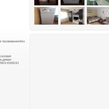
е проживание/без
,газовая
рь,диван-
.8903-6569241