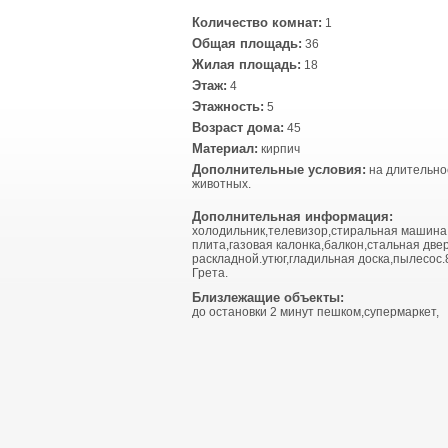
Количество комнат:
1
Общая площадь:
36
Жилая площадь:
18
Этаж:
4
Этажность:
5
Возраст дома:
45
Материал:
кирпич
Дополнительные условия:
на длительно
животных.
Дополнительная информация:
холодильник,телевизор,стиральная машина
плита,газовая калонка,балкон,стальная две
раскладной.утюг,гладильная доска,пылесос
Грета.
Близлежащие объекты:
до остановки 2 минут пешком,супермаркет,