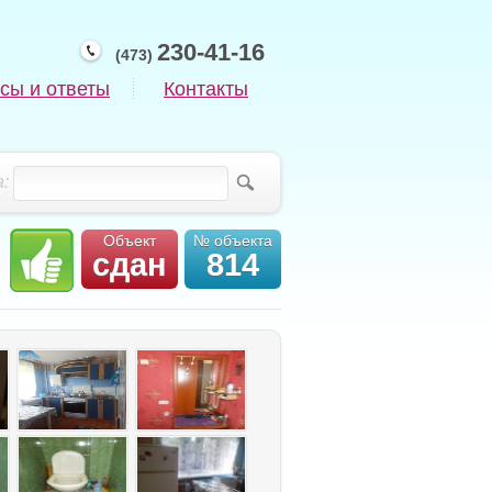
230-41-16
(473)
сы и ответы
Контакты
:
Объект
№ объекта
сдан
814