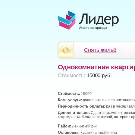
Снять жильё
Однокомнатная кварти
Cтоимость:
15000 руб.
Стоймость:
15000
Ком. услуги:
дополнительно по квитанциям
Периодичность оплаты:
раз в месяц+зал
Дополнительно:
Сдается укомплектована
квартира с мебелью и техникой, интернет п
Район:
Ленинский р-н
Остановка:
Куцыгина -пл.Ленина