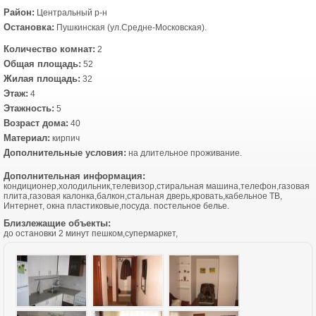
Район:
Центральный р-н
Остановка:
Пушкинская (ул.Средне-Московская).
Количество комнат:
2
Общая площадь:
52
Жилая площадь:
32
Этаж:
4
Этажность:
5
Возраст дома:
40
Материал:
кирпич
Дополнительные условия:
на длительное проживание.
Дополнительная информация:
кондиционер,холодильник,телевизор,стиральная машина,телефон,газовая
плита,газовая калонка,балкон,стальная дверь,кровать,кабельное ТВ,
Интернет, окна пластиковые,посуда. постельное белье.
Близлежащие объекты:
до остановки 2 минут пешком,супермаркет,