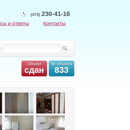
230-41-16
(473)
сы и ответы
Контакты
:
Объект
№ объекта
сдан
833