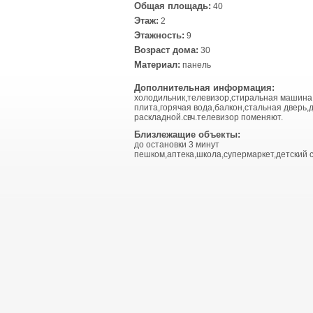
Общая площадь:
40
Этаж:
2
Этажность:
9
Возраст дома:
30
Материал:
панель
Дополнительная информация:
холодильник,телевизор,стиральная машина
плита,горячая вода,балкон,стальная дверь,
раскладной.свч.телевизор поменяют.
Близлежащие объекты:
до остановки 3 минут
пешком,аптека,школа,супермаркет,детский с