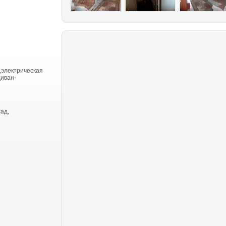
,электрическая
диван-
ад,