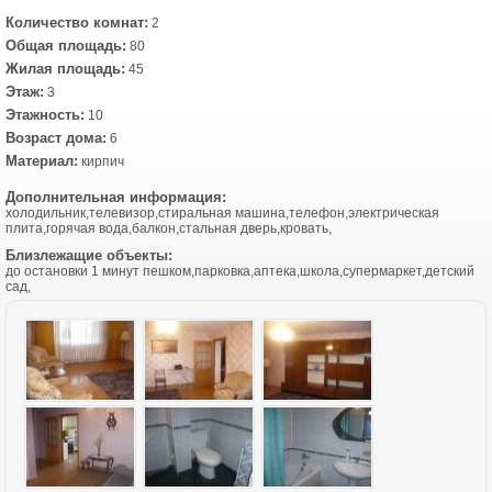
Количество комнат:
2
Общая площадь:
80
Жилая площадь:
45
Этаж:
3
Этажность:
10
Возраст дома:
6
Материал:
кирпич
Дополнительная информация:
холодильник,телевизор,стиральная машина,телефон,электрическая
плита,горячая вода,балкон,стальная дверь,кровать,
Близлежащие объекты:
до остановки 1 минут пешком,парковка,аптека,школа,супермаркет,детский
сад,