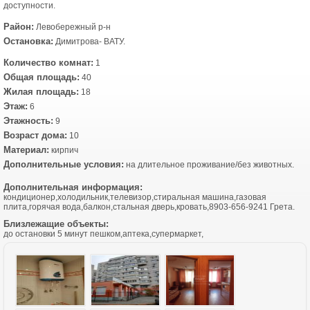
доступности.
Район:
Левобережный р-н
Остановка:
Димитрова- ВАТУ.
Количество комнат:
1
Общая площадь:
40
Жилая площадь:
18
Этаж:
6
Этажность:
9
Возраст дома:
10
Материал:
кирпич
Дополнительные условия:
на длительное проживание/без животных.
Дополнительная информация:
кондиционер,холодильник,телевизор,стиральная машина,газовая
плита,горячая вода,балкон,стальная дверь,кровать,8903-656-9241 Грета.
Близлежащие объекты:
до остановки 5 минут пешком,аптека,супермаркет,