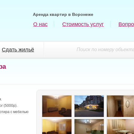
Аренда квартир в Воронеже
О нас
Стоимость услуг
Вопро
Сдать жильё
Поиск по номеру объекта
ра
.
г (5000р).
ртира с мебелью