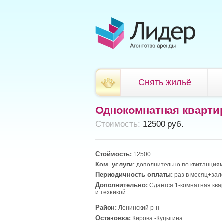
Снять жильё
Однокомнатная кварти
Cтоимость:
12500 руб.
Стоймость:
12500
Ком. услуги:
дополнительно по квитанциям
Периодичность оплаты:
раз в месяц+зало
Дополнительно:
Сдается 1-комнатная ква
и техникой.
Район:
Ленинский р-н
Остановка:
Кирова -Куцыгина.