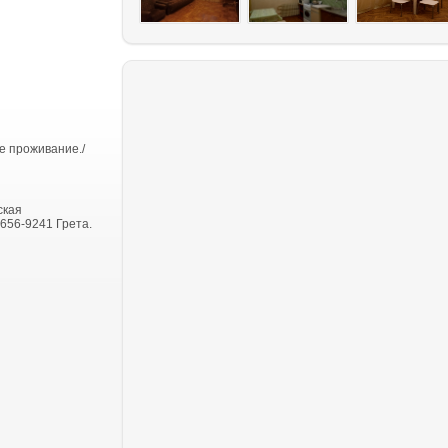
е проживание./
ская
-656-9241 Грета.