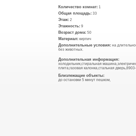
Количество комнат:
1
Общая площадь:
33
Этаж:
2
Этажность:
9
Возраст дома:
50
Материал:
кирпич
Дополнительные условия:
на длительно
без животных.
Дополнительная информация:
холодильник,стиральная машина,электриче
плита,газовая калонка,стальная дверь,8903
Близлежащие объекты:
до остановки 5 минут пешком,