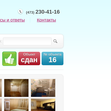
230-41-16
(473)
сы и ответы
Контакты
:
Объект
№ объекта
сдан
16