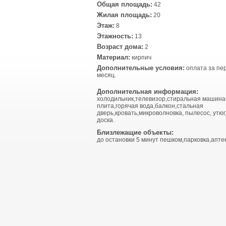
Общая площадь:
42
Жилая площадь:
20
Этаж:
8
Этажность:
13
Возраст дома:
2
Материал:
кирпич
Дополнительные условия:
оплата за пе
месяц.
Дополнительная информация:
холодильник,телевизор,стиральная машина
плита,горячая вода,балкон,стальная
дверь,кровать,микроволновка, пылесос, утюг
доска.
Близлежащие объекты:
до остановки 5 минут пешком,парковка,апте