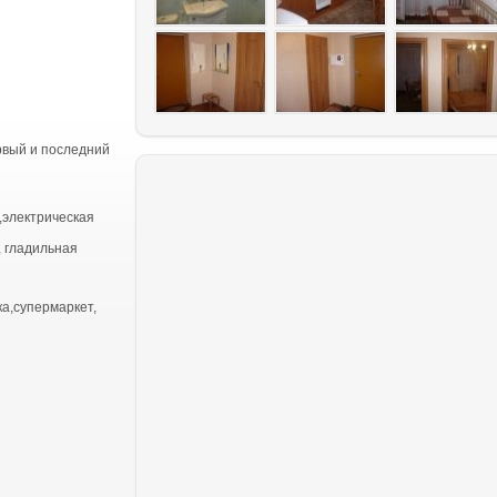
рвый и последний
,электрическая
, гладильная
ка,супермаркет,