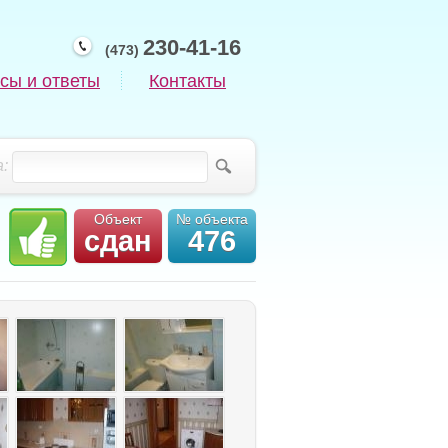
230-41-16
(473)
сы и ответы
Контакты
:
Объект
№ объекта
сдан
476