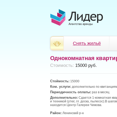
Снять жильё
Однокомнатная кварти
Cтоимость:
15000 руб.
Стоймость:
15000
Ком. услуги:
дополнительно по квитанциям
Периодичность оплаты:
раз в месяц
Дополнительно:
Сдается 1-комнатная ква
и техникой (утюг, гл. доска, пылесос).В шаг
находится Центр Галереи Чижова.
Район:
Ленинский р-н