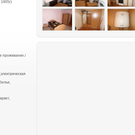
1905г).
е проживание./
,электрическая
белье,
аркет,