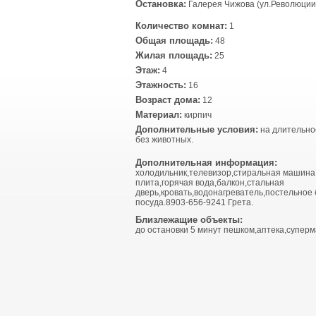
Остановка:
Галерея Чижова (ул.Революции 
Количество комнат:
1
Общая площадь:
48
Жилая площадь:
25
Этаж:
4
Этажность:
16
Возраст дома:
12
Материал:
кирпич
Дополнительные условия:
на длительно
без животных.
Дополнительная информация:
холодильник,телевизор,стиральная машина
плита,горячая вода,балкон,стальная
дверь,кровать,водонагреватель,постельное 
посуда.8903-656-9241 Грета.
Близлежащие объекты:
до остановки 5 минут пешком,аптека,суперм