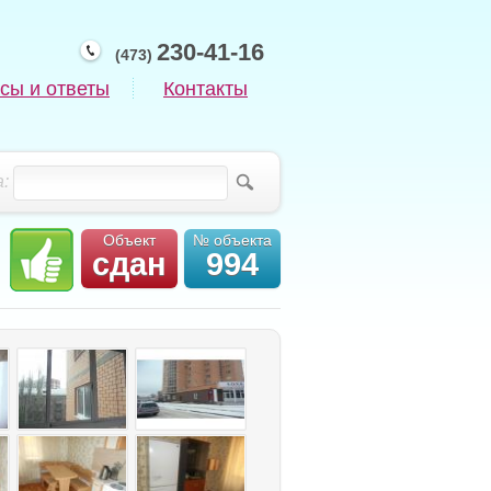
230-41-16
(473)
сы и ответы
Контакты
:
Объект
№ объекта
сдан
994