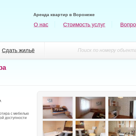
Аренда квартир в Воронеже
О нас
Стоимость услуг
Вопро
Сдать жильё
Поиск по номеру объекта
ра
.
ртира с мебелью
овой доступности