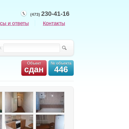
230-41-16
(473)
сы и ответы
Контакты
:
Объект
№ объекта
сдан
446