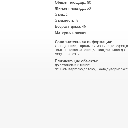
Общая площадь:
80
Жилая площадь:
50
Этаж:
2
Этажность:
5
Возраст дома:
45
Материал:
кирпич
Дополнительная информация:
холодильник,стиральная машина,телефон,г
плита,газовая калонка,балкон,стальная двер
могут привезти.
Близлежащие объекты:
до остановки 2 минут
пешком,парковка,аптека,школа,супермаркет,