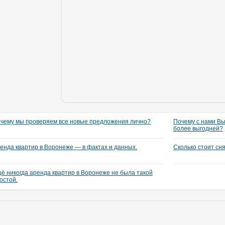
чему мы проверяем все новые предложения лично?
Почему с нами Вы
более выгодней?
енда квартир в Воронеже — в фактах и данных.
Сколько стоит сн
ё никогда аренда квартир в Воронеже не была такой
остой.