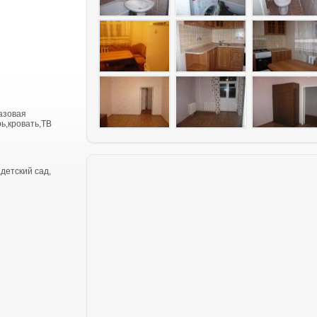
азовая
ь,кровать,ТВ
детский сад,