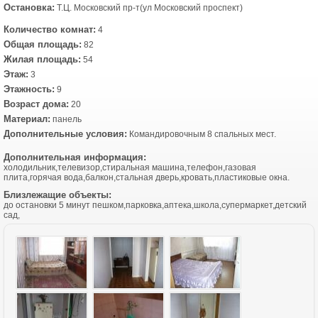
Остановка:
Т.Ц. Московский пр-т(ул Московский проспект)
Количество комнат:
4
Общая площадь:
82
Жилая площадь:
54
Этаж:
3
Этажность:
9
Возраст дома:
20
Материал:
панель
Дополнительные условия:
Командировочным 8 спальных мест.
Дополнительная информация:
холодильник,телевизор,стиральная машина,телефон,газовая
плита,горячая вода,балкон,стальная дверь,кровать,пластиковые окна.
Близлежащие объекты:
до остановки 5 минут пешком,парковка,аптека,школа,супермаркет,детский
сад,