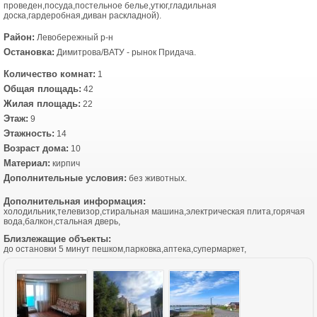
проведен,посуда,постельное белье,утюг,гладильная
доска,гардеробная,диван раскладной).
Район:
Левобережный р-н
Остановка:
Димитрова/ВАТУ - рынок Придача.
Количество комнат:
1
Общая площадь:
42
Жилая площадь:
22
Этаж:
9
Этажность:
14
Возраст дома:
10
Материал:
кирпич
Дополнительные условия:
без животных.
Дополнительная информация:
холодильник,телевизор,стиральная машина,электрическая плита,горячая
вода,балкон,стальная дверь,
Близлежащие объекты:
до остановки 5 минут пешком,парковка,аптека,супермаркет,