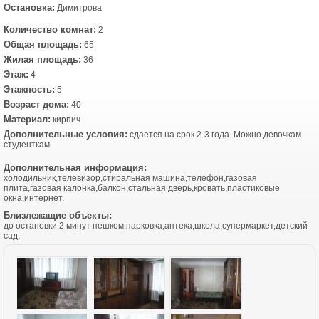
Остановка:
Димитрова
Количество комнат:
2
Общая площадь:
65
Жилая площадь:
36
Этаж:
4
Этажность:
5
Возраст дома:
40
Материал:
кирпич
Дополнительные условия:
сдается на срок 2-3 года. Можно девочкам
студенткам.
Дополнительная информация:
холодильник,телевизор,стиральная машина,телефон,газовая
плита,газовая калонка,балкон,стальная дверь,кровать,пластиковые
окна.интернет.
Близлежащие объекты:
до остановки 2 минут пешком,парковка,аптека,школа,супермаркет,детский
сад,