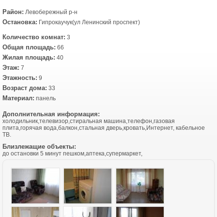
Район:
Левобережный р-н
Остановка:
Гипрокаучук(ул Ленинский проспект)
Количество комнат:
3
Общая площадь:
66
Жилая площадь:
40
Этаж:
7
Этажность:
9
Возраст дома:
33
Материал:
панель
Дополнительная информация:
холодильник,телевизор,стиральная машина,телефон,газовая
плита,горячая вода,балкон,стальная дверь,кровать,Интернет, кабельное
ТВ.
Близлежащие объекты:
до остановки 5 минут пешком,аптека,супермаркет,