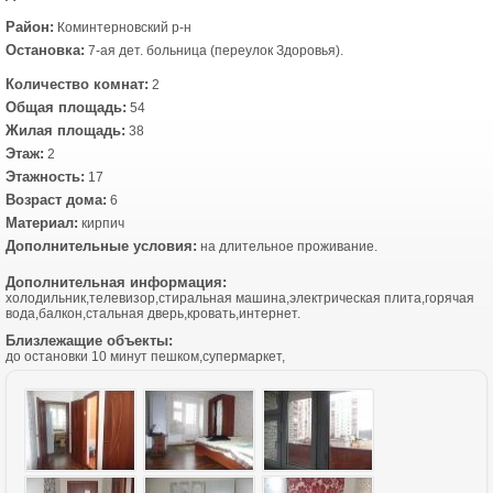
Район:
Коминтерновский р-н
Остановка:
7-ая дет. больница (переулок Здоровья).
Количество комнат:
2
Общая площадь:
54
Жилая площадь:
38
Этаж:
2
Этажность:
17
Возраст дома:
6
Материал:
кирпич
Дополнительные условия:
на длительное проживание.
Дополнительная информация:
холодильник,телевизор,стиральная машина,электрическая плита,горячая
вода,балкон,стальная дверь,кровать,интернет.
Близлежащие объекты:
до остановки 10 минут пешком,супермаркет,