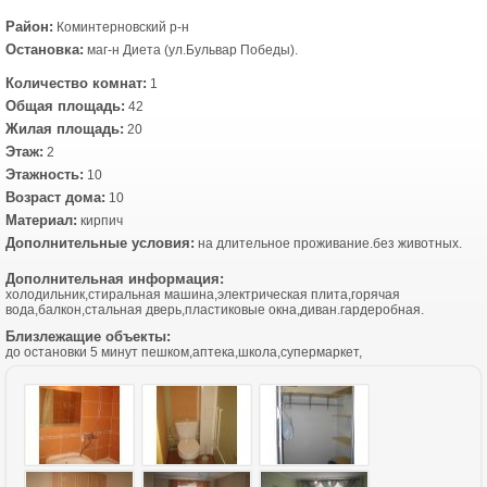
Район:
Коминтерновский р-н
Остановка:
маг-н Диета (ул.Бульвар Победы).
Количество комнат:
1
Общая площадь:
42
Жилая площадь:
20
Этаж:
2
Этажность:
10
Возраст дома:
10
Материал:
кирпич
Дополнительные условия:
на длительное проживание.без животных.
Дополнительная информация:
холодильник,стиральная машина,электрическая плита,горячая
вода,балкон,стальная дверь,пластиковые окна,диван.гардеробная.
Близлежащие объекты:
до остановки 5 минут пешком,аптека,школа,супермаркет,