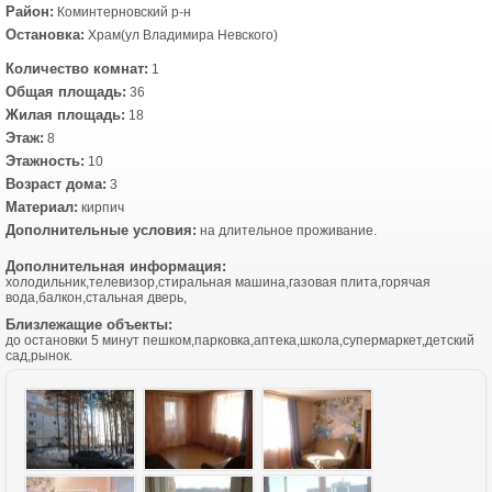
Район:
Коминтерновский р-н
Остановка:
Храм(ул Владимира Невского)
Количество комнат:
1
Общая площадь:
36
Жилая площадь:
18
Этаж:
8
Этажность:
10
Возраст дома:
3
Материал:
кирпич
Дополнительные условия:
на длительное проживание.
Дополнительная информация:
холодильник,телевизор,стиральная машина,газовая плита,горячая
вода,балкон,стальная дверь,
Близлежащие объекты:
до остановки 5 минут пешком,парковка,аптека,школа,супермаркет,детский
сад,рынок.