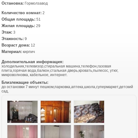
Остановка:
Гормолзавод
Количество комнат:
2
Общая площадь:
51
Жилая площадь:
29
Этаж:
3
Этажность:
9
Возраст дома:
12
Материал:
кирпич
Дополнительная информация:
холодильник,телевизор,стиральная машина,телефон,газовая
плита,горячая вода,балкон,стальная дверь,кровать,пылесос, утюг,
микроволновка, кабельное, интернет.
Близлежащие объекты:
до остановки 7 минут пешком,парковка,аптека,школа,супермаркет,детский
сад,