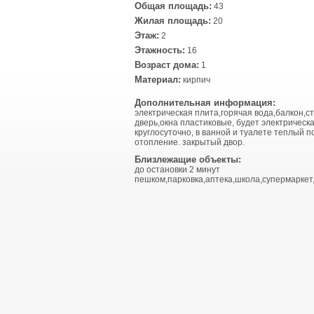
Общая площадь:
43
Жилая площадь:
20
Этаж:
2
Этажность:
16
Возраст дома:
1
Материал:
кирпич
Дополнительная информация:
электрическая плита,горячая вода,балкон,с
дверь,окна пластиковые, будет электрическа
круглосуточно, в ванной и туалете теплый п
отопление. закрытый двор.
Близлежащие объекты:
до остановки 2 минут
пешком,парковка,аптека,школа,супермаркет,