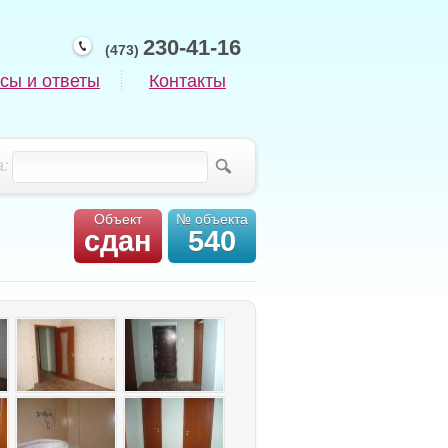
230-41-16
(473)
сы и ответы
Контакты
:
Объект
№ объекта
сдан
540