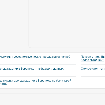
чему мы проверяем все новые предложения лично?
Почему с нами Вы
более выгодней?
енда квартир в Воронеже — в фактах и данных.
Сколько стоит сн
ё никогда аренда квартир в Воронеже не была такой
остой.