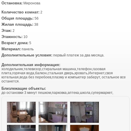
Остановка:
Миронова
Количество комнат:
2
Общая площадь:
56
Жилая площадь:
38
Этаж:
2
Этажность:
10
Возраст дома:
5
Материал:
панель
Дополнительные условия:
первый платеж за два месяца.
Дополнительная информация:
холодильник,телевизор,стиральная машина,телефон,газовая
плита,горячая вода,балкон,стальная дверь,кровать,Интернет,своя
котельная,вода без перебоев,плазму и компьютер заберут, остальное все
останется.
Близлежащие объекты:
до остановки 3 минут пешком,парковка,аптека,школа,супермаркет,