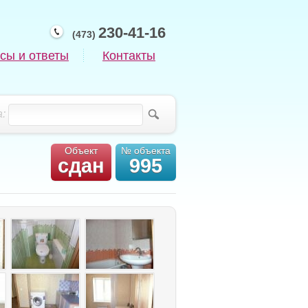
230-41-16
(473)
сы и ответы
Контакты
:
Объект
№ объекта
сдан
995