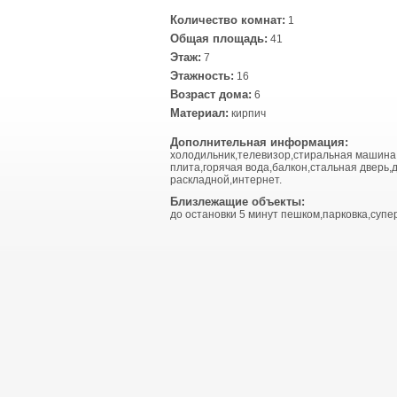
Количество комнат:
1
Общая площадь:
41
Этаж:
7
Этажность:
16
Возраст дома:
6
Материал:
кирпич
Дополнительная информация:
холодильник,телевизор,стиральная машина
плита,горячая вода,балкон,стальная дверь,
раскладной,интернет.
Близлежащие объекты:
до остановки 5 минут пешком,парковка,супе