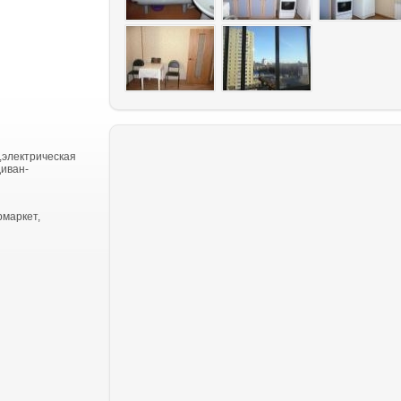
,электрическая
диван-
рмаркет,