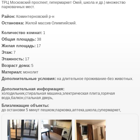
ТРЦ Московский проспект, гипермаркет Окей, школа и др.) множество
парковачных мест.
Район:
Коминтерновский р-н
Остановка:
Жилой массив Олимпийский.
Количество комнат:
1
Общая площадь:
38
Жилая площадь:
17
Этаж:
7
Этажность:
17
Возраст дома:
5
Материал:
монолит
Дополнительные условия:
на длительное проживание-без животных.
Дополнительная информация:
холодильник,стиральная машина,электрическая плита,горячая
вода,балкон,стальная дверь,
Близлежащие объекты:
до остановки 5 минут пешком,парковка,аптека,школа,супермаркет,