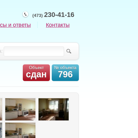
230-41-16
(473)
сы и ответы
Контакты
:
Объект
№ объекта
сдан
796