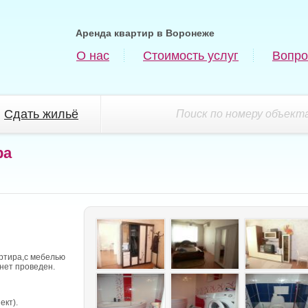
Аренда квартир в Воронеже
О нас
Стоимость услуг
Вопро
Сдать жильё
Поиск по номеру объекта
ра
ртира,с мебелью
нет проведен.
ект).