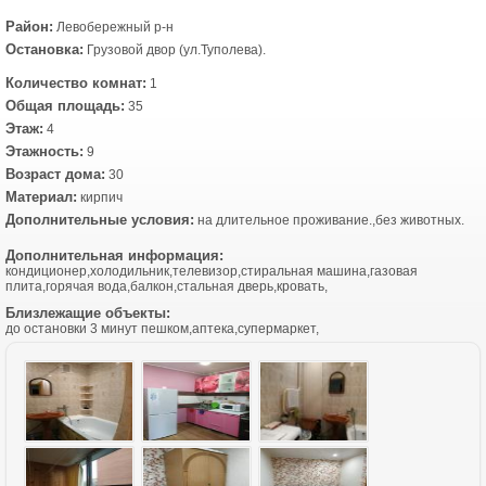
Район:
Левобережный р-н
Остановка:
Грузовой двор (ул.Туполева).
Количество комнат:
1
Общая площадь:
35
Этаж:
4
Этажность:
9
Возраст дома:
30
Материал:
кирпич
Дополнительные условия:
на длительное проживание.,без животных.
Дополнительная информация:
кондиционер,холодильник,телевизор,стиральная машина,газовая
плита,горячая вода,балкон,стальная дверь,кровать,
Близлежащие объекты:
до остановки 3 минут пешком,аптека,супермаркет,