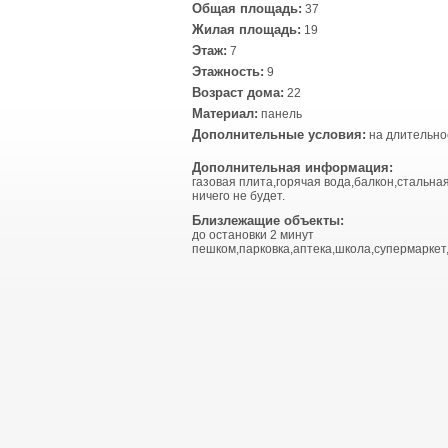
Общая площадь:
37
Жилая площадь:
19
Этаж:
7
Этажность:
9
Возраст дома:
22
Материал:
панель
Дополнительные условия:
на длительно
Дополнительная информация:
газовая плита,горячая вода,балкон,стальна
ничего не будет.
Близлежащие объекты:
до остановки 2 минут
пешком,парковка,аптека,школа,супермаркет,