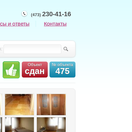
230-41-16
(473)
сы и ответы
Контакты
:
Объект
№ объекта
сдан
475