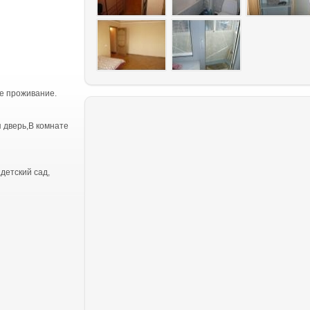
е проживание.
я дверь,В комнате
детский сад,