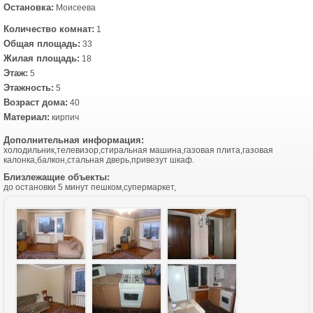
Остановка:
Моисеева
Количество комнат:
1
Общая площадь:
33
Жилая площадь:
18
Этаж:
5
Этажность:
5
Возраст дома:
40
Материал:
кирпич
Дополнительная информация:
холодильник,телевизор,стиральная машина,газовая плита,газовая
калонка,балкон,стальная дверь,привезут шкаф.
Близлежащие объекты:
до остановки 5 минут пешком,супермаркет,