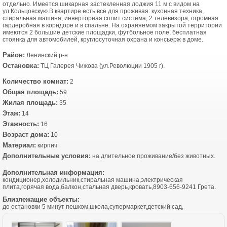
отдельно. Имеется шикарная застекленная лоджия 11 м с видом на
ул.Кольцовскую.В квартире есть всё для проживая: кухонная техника,
стиральная машина, инверторная сплит система, 2 телевизора, огромная
гардеробная в коридоре и в спальне. На охраняемом закрытой территории
имеются 2 большие детские площадки, футбольное поле, бесплатная
стоянка для автомобилей, круглосуточная охрана и консьерж в доме.
Район:
Ленинский р-н
Остановка:
ТЦ Галерея Чижова (ул.Революции 1905 г).
Количество комнат:
2
Общая площадь:
59
Жилая площадь:
35
Этаж:
14
Этажность:
16
Возраст дома:
10
Материал:
кирпич
Дополнительные условия:
на длительное проживание/без животных.
Дополнительная информация:
кондиционер,холодильник,стиральная машина,электрическая
плита,горячая вода,балкон,стальная дверь,кровать,8903-656-9241 Грета.
Близлежащие объекты:
до остановки 5 минут пешком,школа,супермаркет,детский сад,