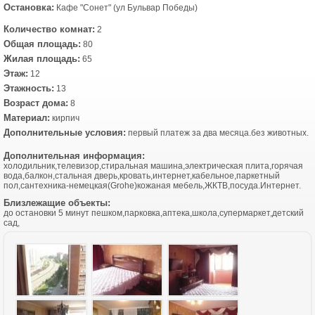
Остановка:
Кафе "Сонет" (ул Бульвар Победы)
Количество комнат:
2
Общая площадь:
80
Жилая площадь:
65
Этаж:
12
Этажность:
13
Возраст дома:
8
Материал:
кирпич
Дополнительные условия:
первый платеж за два месяца.без животных.
Дополнительная информация:
холодильник,телевизор,стиральная машина,электрическая плита,горячая
вода,балкон,стальная дверь,кровать,интернет,кабельное,паркетный
пол,сантехника-немецкая(Grohe)кожаная мебель,ЖКТВ,посуда.Интернет.
Близлежащие объекты:
до остановки 5 минут пешком,парковка,аптека,школа,супермаркет,детский
сад,