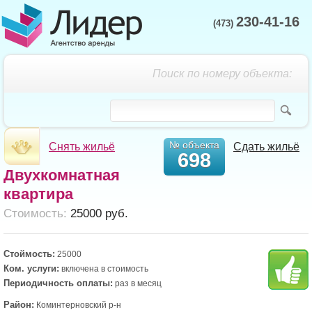
230-41-16
(473)
Поиск по номеру объекта:
№ объекта
Снять жильё
Сдать жильё
698
Двухкомнатная
квартира
Cтоимость:
25000 руб.
Стоймость:
25000
Ком. услуги:
включена в стоимость
Периодичность оплаты:
раз в месяц
Район:
Коминтерновский р-н