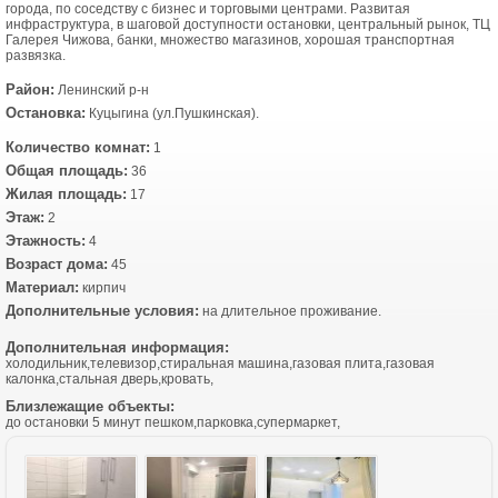
города, по соседству с бизнес и торговыми центрами. Развитая
инфраструктура, в шаговой доступности остановки, центральный рынок, ТЦ
Галерея Чижова, банки, множество магазинов, хорошая транспортная
развязка.
Район:
Ленинский р-н
Остановка:
Куцыгина (ул.Пушкинская).
Количество комнат:
1
Общая площадь:
36
Жилая площадь:
17
Этаж:
2
Этажность:
4
Возраст дома:
45
Материал:
кирпич
Дополнительные условия:
на длительное проживание.
Дополнительная информация:
холодильник,телевизор,стиральная машина,газовая плита,газовая
калонка,стальная дверь,кровать,
Близлежащие объекты:
до остановки 5 минут пешком,парковка,супермаркет,