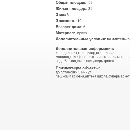
Общая площадь:
62
Жилая площадь:
31
Этаж:
8
Этажность:
10
Возраст дома:
6
Материал:
кирпич
Дополнительные условия:
на длительно
Дополнительная информация:
холодильник,телевизор,стиральная
машина,телефон,электрическая плита,горя
вода,балкон,стальная дверь,кровать,
Близлежащие объекты:
до остановки 5 минут
пешком,парковка,аптека,школа,супермаркет,