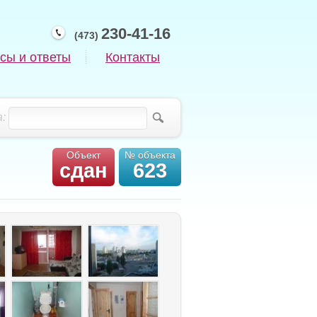
230-41-16
(473)
сы и ответы
Контакты
:
Объект
№ объекта
сдан
623