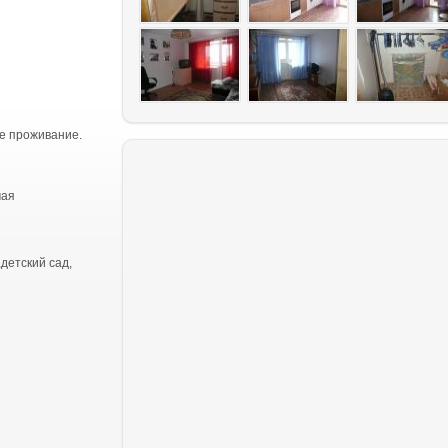
е проживание.
чая
детский сад,