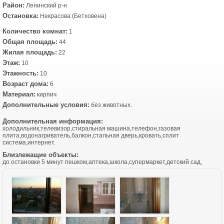
Район:
Ленинский р-н
Остановка:
Некрасова (Бетховена)
Количество комнат:
1
Общая площадь:
44
Жилая площадь:
22
Этаж:
10
Этажность:
10
Возраст дома:
6
Материал:
кирпич
Дополнительные условия:
без животных.
Дополнительная информация:
холодильник,телевизор,стиральная машина,телефон,газовая
плита,водонагриватель,балкон,стальная дверь,кровать,сплит
система,интернет.
Близлежащие объекты:
до остановки 5 минут пешком,аптека,школа,супермаркет,детский сад,