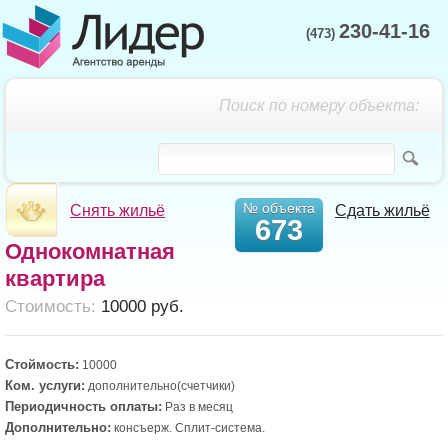
230-41-16
(473)
Поиск по номеру объекта:
№ объекта
Снять жильё
Сдать жильё
673
Однокомнатная
квартира
Cтоимость:
10000 руб.
Стоймость:
10000
Ком. услуги:
дополнительно(счетчики)
Периодичность оплаты:
Раз в месяц
Дополнительно:
консъерж. Сплит-система.