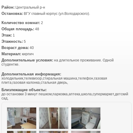
Район:
Центральный р-н
Остановка:
ВГУ главный корпус (ул.Володарского).
Количество комнат:
2
Общая площадь:
48
Этаж:
1
Этажность:
5
Возраст дома:
40
Материал:
кирпич
Дополнительные условия:
на длительное проживание. Одной
студентке.
Дополнительная информация:
холодильник,телевизор,стиральная машина,телефон,газовая
плита,газовая калонка,стальная дверь,
Близлежащие объекты:
до остановки 3 минут пешком,парковка,аптека,школа,супермаркет,детский
сад,