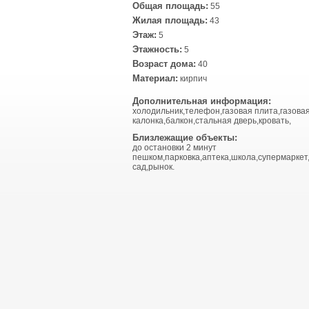
Общая площадь:
55
Жилая площадь:
43
Этаж:
5
Этажность:
5
Возраст дома:
40
Материал:
кирпич
Дополнительная информация:
холодильник,телефон,газовая плита,газова
калонка,балкон,стальная дверь,кровать,
Близлежащие объекты:
до остановки 2 минут
пешком,парковка,аптека,школа,супермаркет
сад,рынок.