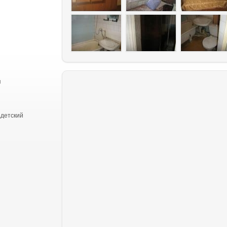
я
,детский