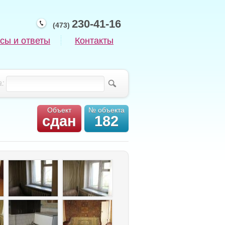
230-41-16
(473)
сы и ответы
Контакты
:
Объект
№ объекта
сдан
182