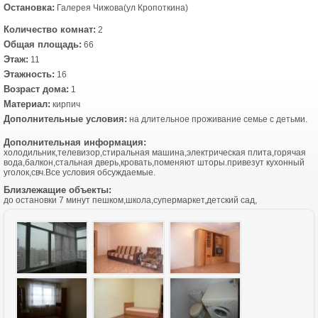
Остановка:
Галерея Чижова(ул Кропоткина)
Количество комнат:
2
Общая площадь:
66
Этаж:
11
Этажность:
16
Возраст дома:
1
Материал:
кирпич
Дополнительные условия:
на длительное проживание семье с детьми.
Дополнительная информация:
холодильник,телевизор,стиральная машина,электрическая плита,горячая
вода,балкон,стальная дверь,кровать,поменяют шторы.привезут кухонный
уголок,свч.Все условия обсуждаемые.
Близлежащие объекты:
до остановки 7 минут пешком,школа,супермаркет,детский сад,