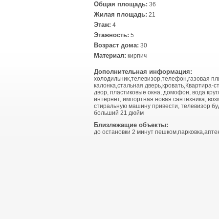
Общая площадь:
36
Жилая площадь:
21
Этаж:
4
Этажность:
5
Возраст дома:
30
Материал:
кирпич
Дополнительная информация:
холодильник,телевизор,телефон,газовая пл
калонка,стальная дверь,кровать,Квартира-ст
двор, пластиковые окна, домофон, вода круг
интернет, импортная новая сантехника, во
стиральную машину привести, телевизор бу
больший 21 дюйм
Близлежащие объекты:
до остановки 2 минут пешком,парковка,апте