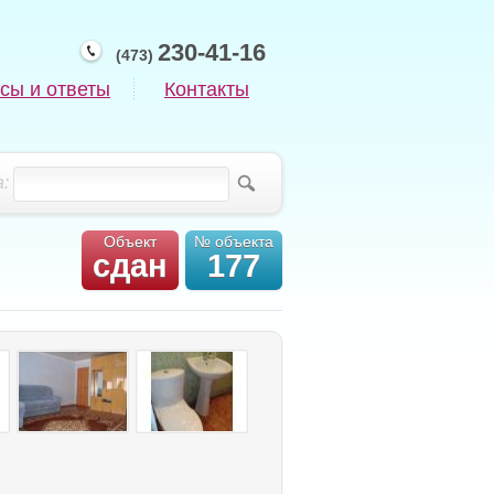
230-41-16
(473)
сы и ответы
Контакты
:
Объект
№ объекта
сдан
177