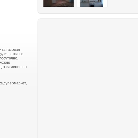
ита,газовая
удия, окна во
лосуточно,
зможно
дет заменен на
ка,супермаркет,