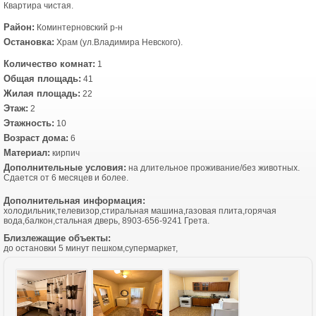
Квартира чистая.
Район:
Коминтерновский р-н
Остановка:
Храм (ул.Владимира Невского).
Количество комнат:
1
Общая площадь:
41
Жилая площадь:
22
Этаж:
2
Этажность:
10
Возраст дома:
6
Материал:
кирпич
Дополнительные условия:
на длительное проживание/без животных.
Сдается от 6 месяцев и более.
Дополнительная информация:
холодильник,телевизор,стиральная машина,газовая плита,горячая
вода,балкон,стальная дверь, 8903-656-9241 Грета.
Близлежащие объекты:
до остановки 5 минут пешком,супермаркет,