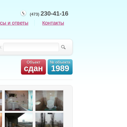
230-41-16
(473)
сы и ответы
Контакты
:
Объект
№ объекта
сдан
1989