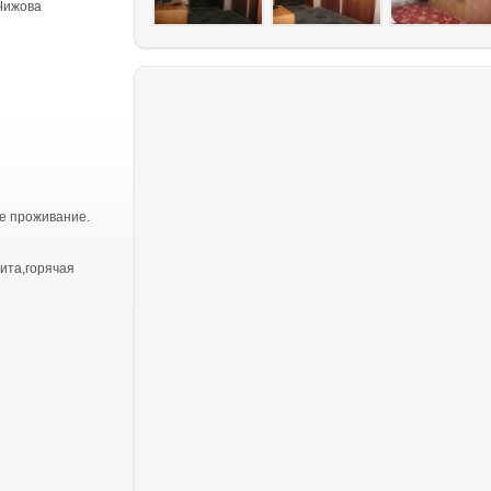
Чижова
е проживание.
ита,горячая