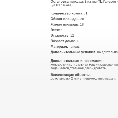
Остановка:
площадь Заставы-ТЦ Галерея 
(ул.Желябова).
Количество комнат:
1
Общая площадь:
38
Жилая площадь:
18
Этаж:
6
Этажность:
12
Возраст дома:
30
Материал:
панель
Дополнительные условия:
на длительно
Дополнительная информация:
холодильник,стиральная машина,газовая пл
вода,балкон,стальная дверь,кровать,
Близлежащие объекты:
до остановки 2 минут пешком,супермаркет,