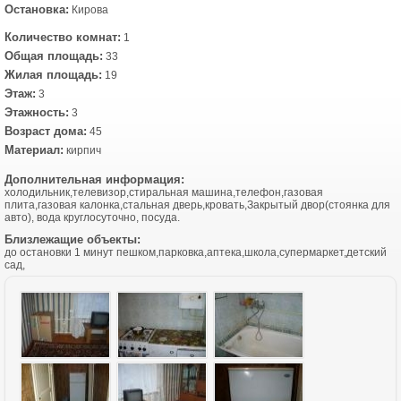
Остановка:
Кирова
Количество комнат:
1
Общая площадь:
33
Жилая площадь:
19
Этаж:
3
Этажность:
3
Возраст дома:
45
Материал:
кирпич
Дополнительная информация:
холодильник,телевизор,стиральная машина,телефон,газовая
плита,газовая калонка,стальная дверь,кровать,Закрытый двор(стоянка для
авто), вода круглосуточно, посуда.
Близлежащие объекты:
до остановки 1 минут пешком,парковка,аптека,школа,супермаркет,детский
сад,