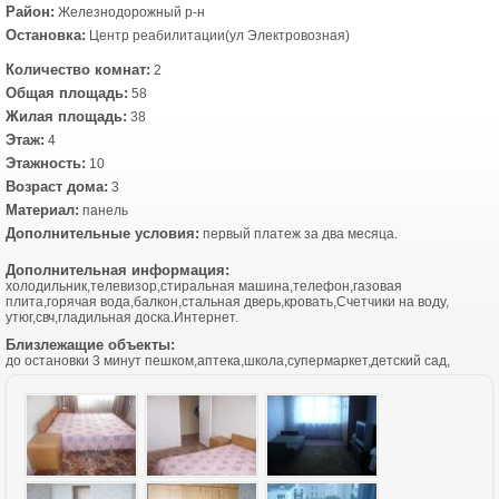
Район:
Железнодорожный р-н
Остановка:
Центр реабилитации(ул Электровозная)
Количество комнат:
2
Общая площадь:
58
Жилая площадь:
38
Этаж:
4
Этажность:
10
Возраст дома:
3
Материал:
панель
Дополнительные условия:
первый платеж за два месяца.
Дополнительная информация:
холодильник,телевизор,стиральная машина,телефон,газовая
плита,горячая вода,балкон,стальная дверь,кровать,Счетчики на воду,
утюг,свч,гладильная доска.Интернет.
Близлежащие объекты:
до остановки 3 минут пешком,аптека,школа,супермаркет,детский сад,